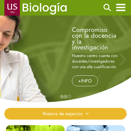
Pasar
Buscar
al
contenido
Navegación
principal
Compromiso
principal
con la docencia
y la
investigación
Nuestro centro cuenta con
docentes/investigadores
con una alta cualificación
+INFO
Reserva de espacios