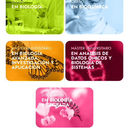
GRADO
GRADO
EN BIOLOGÍA
EN BIOQUÍMICA
MÁSTER UNIVERSITARIO
MÁSTER UNIVERSITARIO
EN BIOLOGÍA
EN ANÁLISIS DE
AVANZADA:
DATOS ÓMICOS Y
INVESTIGACIÓN Y
BIOLOGÍA DE
APLICACIÓN
SISTEMAS
DOCTORADO
EN BIOLOGÍA
INTEGRADA