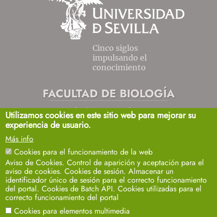
Cinco siglos
impulsando el
conocimiento
FACULTAD DE BIOLOGÍA
Avda. Reina Mercedes, s/n
Utilizamos cookies en este sitio web para mejorar su
Sevilla 41012.
experiencia de usuario.
biosecretaria2@us.es
954557032 / 33 / 35
Más info
+info
Cookies para el funcionamiento de la web
Aviso de Cookies. Control de aparición y aceptación para el
aviso de cookies. Cookies de sesión. Almacenar un
identificador único de sesión para el correcto funcionamiento
del portal. Cookies de Batch API. Cookies utilizadas para el
correcto funcionamiento del portal
Cookies para elementos multimedia
Aviso legal
Protección de datos
Cookies