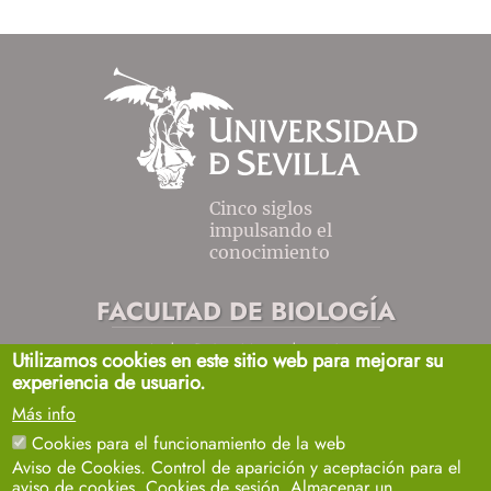
Cinco siglos
impulsando el
conocimiento
FACULTAD DE BIOLOGÍA
Avda. Reina Mercedes, s/n
Utilizamos cookies en este sitio web para mejorar su
Sevilla 41012.
experiencia de usuario.
biosecretaria2@us.es
954557032 / 33 / 35
Más info
+info
Cookies para el funcionamiento de la web
Aviso de Cookies. Control de aparición y aceptación para el
aviso de cookies. Cookies de sesión. Almacenar un