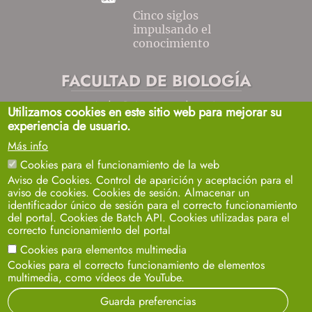
Cinco siglos
impulsando el
conocimiento
FACULTAD DE BIOLOGÍA
Avda. Reina Mercedes, s/n
Utilizamos cookies en este sitio web para mejorar su
Sevilla 41012.
experiencia de usuario.
biosecretaria2@us.es
954557032 / 33 / 35
Más info
+info
Cookies para el funcionamiento de la web
Aviso de Cookies. Control de aparición y aceptación para el
aviso de cookies. Cookies de sesión. Almacenar un
identificador único de sesión para el correcto funcionamiento
del portal. Cookies de Batch API. Cookies utilizadas para el
correcto funcionamiento del portal
Cookies para elementos multimedia
Aviso legal
Protección de datos
Cookies
Cookies para el correcto funcionamiento de elementos
multimedia, como vídeos de YouTube.
© 2024
SIC
- Universidad de Sevilla
Guarda preferencias