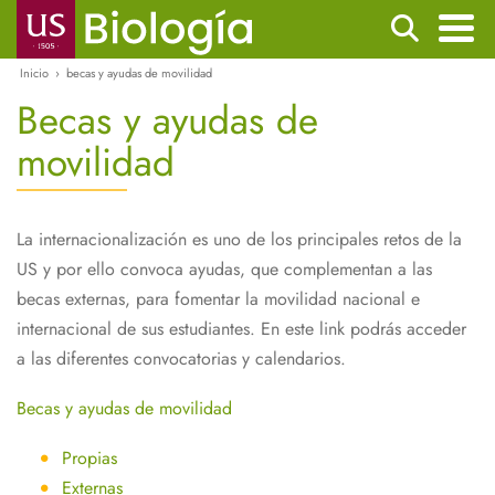
Pasar
Buscar
al
contenido
Inicio
becas y ayudas de movilidad
Navegación
Ruta
principal
Becas y ayudas de
principal
de
navegación
movilidad
La internacionalización es uno de los principales retos de la
US y por ello convoca ayudas, que complementan a las
becas externas, para fomentar la movilidad nacional e
internacional de sus estudiantes. En este link podrás acceder
a las diferentes convocatorias y calendarios.
Becas y ayudas de movilidad
Propias
Externas