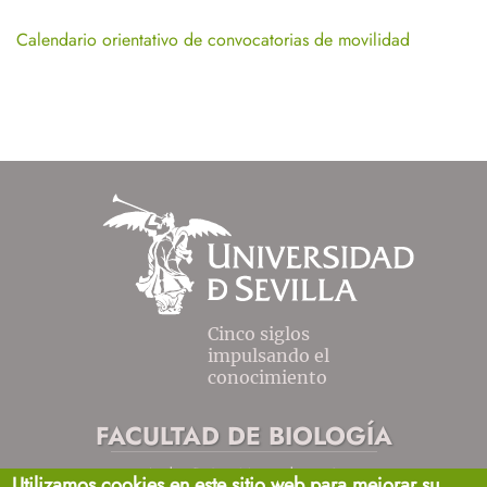
Calendario orientativo de convocatorias de movilidad
Cinco siglos
impulsando el
conocimiento
FACULTAD DE BIOLOGÍA
Avda. Reina Mercedes, s/n
Utilizamos cookies en este sitio web para mejorar su