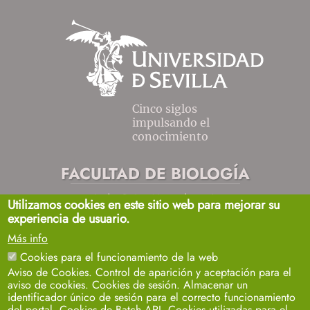
Cinco siglos
impulsando el
conocimiento
FACULTAD DE BIOLOGÍA
Avda. Reina Mercedes, s/n
Utilizamos cookies en este sitio web para mejorar su
Sevilla 41012.
experiencia de usuario.
biosecretaria2@us.es
954557032 / 33 / 35
Más info
+info
Cookies para el funcionamiento de la web
Aviso de Cookies. Control de aparición y aceptación para el
aviso de cookies. Cookies de sesión. Almacenar un
identificador único de sesión para el correcto funcionamiento
del portal. Cookies de Batch API. Cookies utilizadas para el