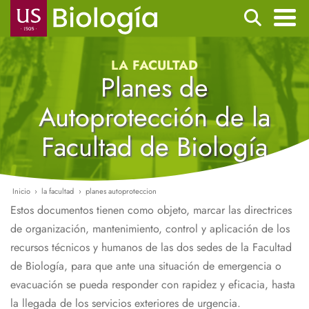
Pasar
Buscar
al
contenido
Navegación
LA FACULTAD
principal
principal
Planes de
Autoprotección de la
Facultad de Biología
Inicio
la facultad
planes autoproteccion
Ruta
Estos documentos tienen como objeto, marcar las directrices
de
de organización, mantenimiento, control y aplicación de los
navegación
recursos técnicos y humanos de las dos sedes de la Facultad
de Biología, para que ante una situación de emergencia o
evacuación se pueda responder con rapidez y eficacia, hasta
la llegada de los servicios exteriores de urgencia.