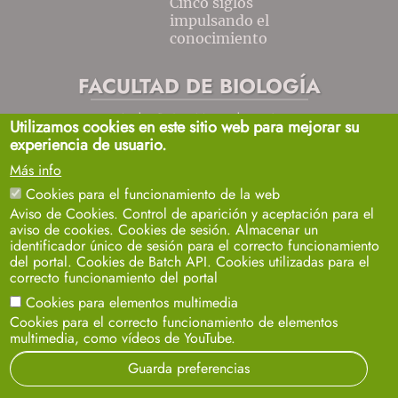
Cinco siglos
impulsando el
conocimiento
FACULTAD DE BIOLOGÍA
Avda. Reina Mercedes, s/n
Utilizamos cookies en este sitio web para mejorar su
Sevilla 41012.
experiencia de usuario.
biosecretaria2@us.es
954557032 / 33 / 35
Más info
+info
Cookies para el funcionamiento de la web
Aviso de Cookies. Control de aparición y aceptación para el
aviso de cookies. Cookies de sesión. Almacenar un
identificador único de sesión para el correcto funcionamiento
del portal. Cookies de Batch API. Cookies utilizadas para el
correcto funcionamiento del portal
Cookies para elementos multimedia
Aviso legal
Protección de datos
Cookies
Cookies para el correcto funcionamiento de elementos
© 2024
SIC
- Universidad de Sevilla
multimedia, como vídeos de YouTube.
Guarda preferencias