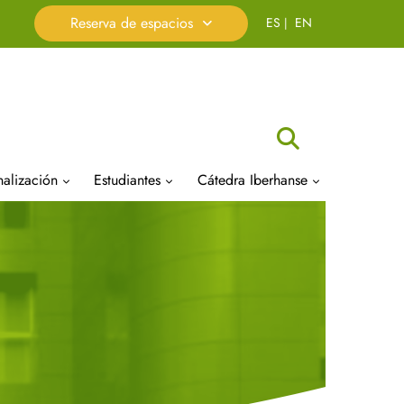
Reserva de espacios
Buscar
nalización
Estudiantes
Cátedra Iberhanse
a de
tariado de Prácticas en
Delegación de Alumnos
Presentación
sa y Empleo (SPEE)
Aula de Cultura
Organigrama
cación
io oficial de Biólogos
Orientación y Acción Tutorial
Premios y Becas
A)
(POAT)
Actividades
das empresariales MUBA
amaciones
Atención a la Discapacidad,
Publicaciones
das Orientación
NEAE y problemas de salud
 Laborales
sional