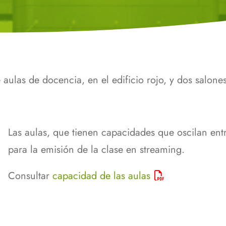
CITIUS
Progr
atos Ómicos
sseus
Biolo
temas
Biología Investiga
Seman
torado en
Herramientas de la Biblioteca
a
para el Apoyo a
Otros
Investigadores
aulas de docencia, en el edificio rojo, y dos salones
scapacidad,
s de salud
Las aulas, que tienen capacidades que oscilan ent
para la emisión de la clase en streaming.
Consultar
capacidad de las aulas