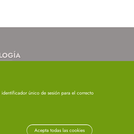
OLOGÍA
954557032 / 33 / 35
identificador único de sesión para el correcto
© 2024
SIC
- Universidad de Sevilla
Acepta todas las cookies
Revocar consen