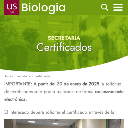
Pasar
Buscar
al
contenido
Navegación
principal
principal
SECRETARÍA
Certificados
Inicio
secretaria
certificados
Ruta
IMPORTANTE: A partir del 30 de enero
de 2025
la solicitud
de
de certificados solo podrá realizarse de forma
exclusivamente
navegación
electrónica.
El i
nteresado deberá solicitar el certificado a través de la