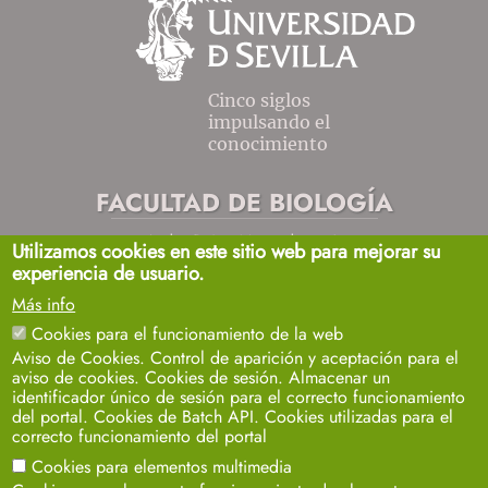
Cinco siglos
impulsando el
conocimiento
FACULTAD DE BIOLOGÍA
Avda. Reina Mercedes, s/n
Utilizamos cookies en este sitio web para mejorar su
Sevilla 41012.
experiencia de usuario.
biosecretaria2@us.es
954557032 / 33 / 35
Más info
+info
Cookies para el funcionamiento de la web
Aviso de Cookies. Control de aparición y aceptación para el
aviso de cookies. Cookies de sesión. Almacenar un
identificador único de sesión para el correcto funcionamiento
del portal. Cookies de Batch API. Cookies utilizadas para el
correcto funcionamiento del portal
Cookies para elementos multimedia
Aviso legal
Protección de datos
Cookies