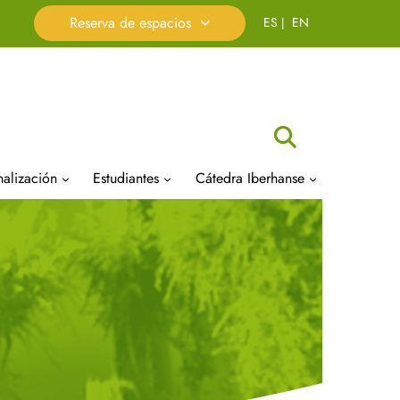
Reserva de espacios
Buscar
nalización
Estudiantes
Cátedra Iberhanse
a de
tariado de Prácticas en
Delegación de Alumnos
Presentación
sa y Empleo (SPEE)
Aula de Cultura
Organigrama
cación
io oficial de Biólogos
Orientación y Acción Tutorial
Premios y Becas
A)
(POAT)
Actividades
das empresariales MUBA
amaciones
Atención a la Discapacidad,
Publicaciones
das Orientación
NEAE y problemas de salud
 Laborales
sional