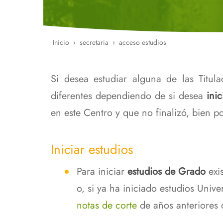
en Análisis de D
Reconocimiento de créditos
Departamentos
Uly
y Biología de Sis
Adaptación
Localización
Programa de Doc
Biología Integrad
Inicio
secretaria
acceso estudios
Ruta
Títulos
Calendario
de
Certificados
Si desea estudiar alguna de las Titul
Atención a la Di
navegación
Premios
NEAE y problema
diferentes dependiendo de si desea
inic
Programas asignaturas
certificados
en este Centro y que no finalizó, bien p
Impresos
Iniciar estudios
Atención a la Discapacidad,
NEAE y problemas de salud
Para iniciar
estudios de Grado
exi
o, si ya ha iniciado estudios Univer
notas de corte
de años anteriores 