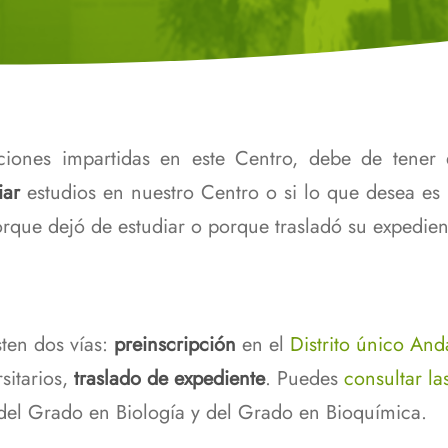
CITIUS
Progr
atos Ómicos
sseus
Biolo
temas
Biología Investiga
Seman
torado en
Herramientas de la Biblioteca
a
para el Apoyo a
Otros
Investigadores
aciones impartidas en este Centro, debe de tene
scapacidad,
s de salud
iar
estudios en nuestro Centro o si lo que desea es
orque dejó de estudiar o porque trasladó su expedien
sten dos vías:
preinscripción
en el
Distrito único And
sitarios,
traslado de expediente
. Puedes
consultar la
del Grado en Biología y del Grado en Bioquímica.