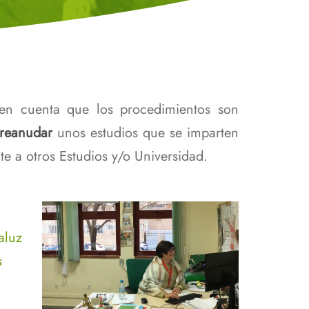
ama Alumni Facultad
gía
a de la Biología
r en cuenta que los procedimientos son
reanudar
unos estudios que se imparten
te a otros Estudios y/o Universidad.
aluz
s