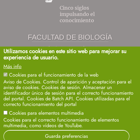
Cinco siglos
impulsando el
conocimiento
FACULTAD DE BIOLOGÍA
Avda. Reina Mercedes, s/n
Utilizamos cookies en este sitio web para mejorar su
Sevilla 41012.
experiencia de usuario.
biosecretaria2@us.es
954557032 / 33 / 35
Más info
+info
Cookies para el funcionamiento de la web
Aviso de Cookies. Control de aparición y aceptación para el
aviso de cookies. Cookies de sesión. Almacenar un
identificador único de sesión para el correcto funcionamiento
del portal. Cookies de Batch API. Cookies utilizadas para el
correcto funcionamiento del portal
Cookies para elementos multimedia
Aviso legal
Protección de datos
Cookies
Cookies para el correcto funcionamiento de elementos
© 2024
SIC
- Universidad de Sevilla
multimedia, como vídeos de YouTube.
Guarda preferencias