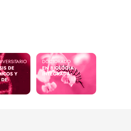
ama Alumni Facultad
gía
a de la Biología
IVERSITARIO
DOCTORADO
SIS DE
EN BIOLOGÍA
ICOS Y
INTEGRADA
 DE