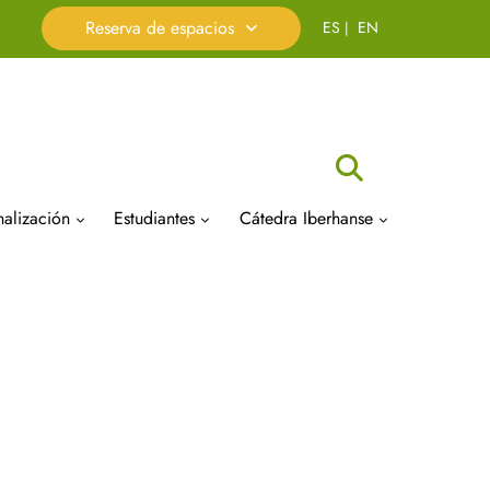
Reserva de espacios
Buscar
nalización
Estudiantes
Cátedra Iberhanse
a de
tariado de Prácticas en
Delegación de Alumnos
Presentación
sa y Empleo (SPEE)
Aula de Cultura
Organigrama
cación
io oficial de Biólogos
Orientación y Acción Tutorial
Premios y Becas
A)
(POAT)
Actividades
das empresariales MUBA
amaciones
Atención a la Discapacidad,
Publicaciones
das Orientación
NEAE y problemas de salud
 Laborales
sional