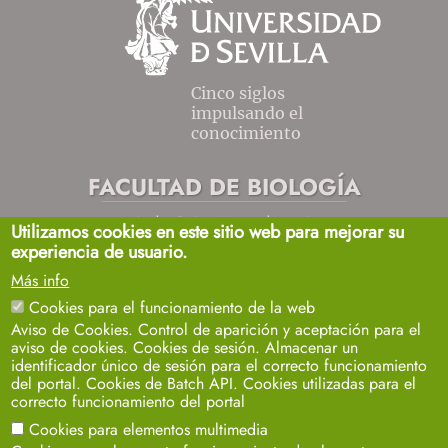
Cinco siglos
impulsando el
conocimiento
FACULTAD DE BIOLOGÍA
Avda. Reina Mercedes, s/n
Utilizamos cookies en este sitio web para mejorar su
Sevilla 41012.
experiencia de usuario.
biosecretaria2@us.es
954557032 / 33 / 35
Más info
+info
Cookies para el funcionamiento de la web
Aviso de Cookies. Control de aparición y aceptación para el
aviso de cookies. Cookies de sesión. Almacenar un
identificador único de sesión para el correcto funcionamiento
del portal. Cookies de Batch API. Cookies utilizadas para el
correcto funcionamiento del portal
Cookies para elementos multimedia
Aviso legal
Protección de datos
Cookies