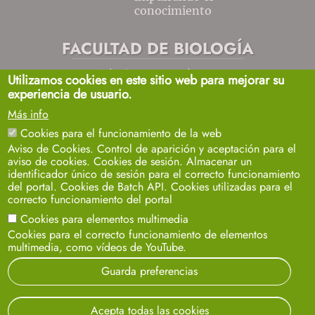
conocimiento
FACULTAD DE BIOLOGÍA
Avda. Reina Mercedes, s/n
Utilizamos cookies en este sitio web para mejorar su
Sevilla 41012.
experiencia de usuario.
biosecretaria2@us.es
954557032 / 33 / 35
Más info
+info
Cookies para el funcionamiento de la web
Aviso de Cookies. Control de aparición y aceptación para el
aviso de cookies. Cookies de sesión. Almacenar un
identificador único de sesión para el correcto funcionamiento
del portal. Cookies de Batch API. Cookies utilizadas para el
correcto funcionamiento del portal
Cookies para elementos multimedia
Aviso legal
Protección de datos
Cookies
Cookies para el correcto funcionamiento de elementos
multimedia, como vídeos de YouTube.
© 2024
SIC
- Universidad de Sevilla
Guarda preferencias
Acepta todas las cookies